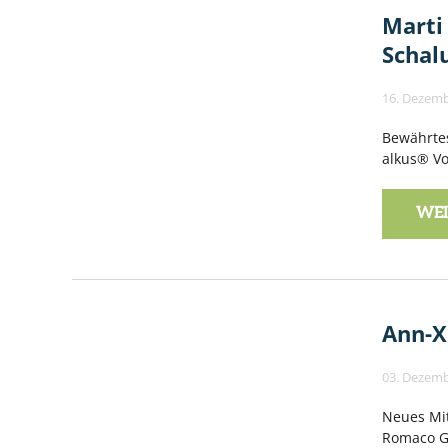
Marti
Schal
16. Dezemb
Bewährtes
alkus® Vo
WEI
Ann-X
03. Dezemb
Neues Mit
Romaco Gr