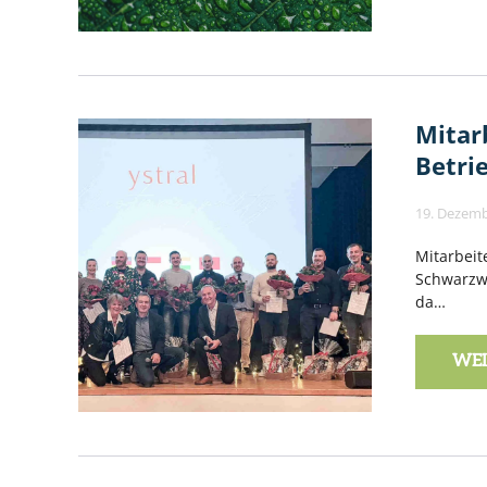
Mitar
Betri
19. Dezemb
Mitarbeit
Schwarzwa
da…
WEI