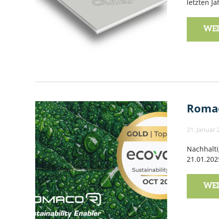
letzten J
WEI
Romac
21. Januar 
Nachhalti
21.01.202
WEI