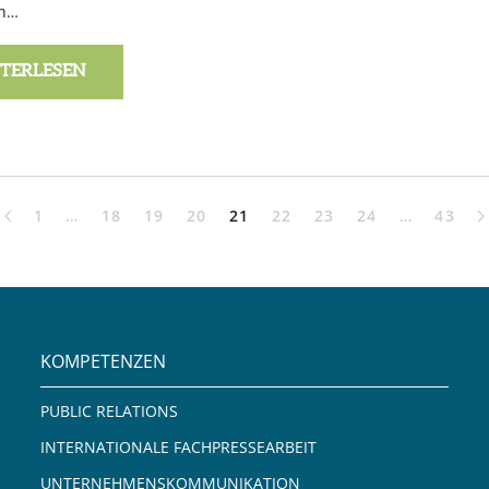
ch…
TERLESEN
1
…
18
19
20
21
22
23
24
…
43
KOMPETENZEN
PUBLIC RELATIONS
INTERNATIONALE FACHPRESSEARBEIT
UNTERNEHMENSKOMMUNIKATION