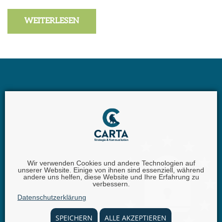
WEITERLESEN
Wir verwenden Cookies und andere Technologien auf
unserer Website. Einige von ihnen sind essenziell, während
Carta GmbH |
Iggelheimer Str. 26 | 67346 Speyer |
andere uns helfen, diese Website und Ihre Erfahrung zu
verbessern.
Telefon:
+49 (0) 62 32 - 100111 - 0 |
E-Mail:
info @
Datenschutzerklärung
carta.eu
SPEICHERN
ALLE AKZEPTIEREN