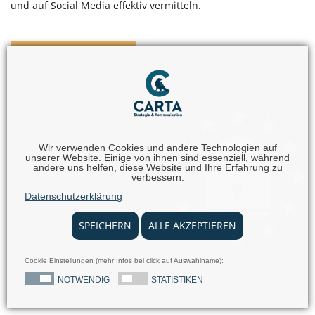
und auf Social Media effektiv vermitteln.
WEITERLESEN
Vereinigte VR Bank
Wir verwenden Cookies und andere Technologien auf
Kur- und Rheinpfalz
unserer Website. Einige von ihnen sind essenziell, während
andere uns helfen, diese Website und Ihre Erfahrung zu
verbessern.
Wir unterstützen die Vereinigte VR Bank Kur- und Rheinpfalz
Datenschutzerklärung
in der regionalen Pressearbeit und der Content-Produktion
für verschiedenste Marketing- und PR-Medien.
SPEICHERN
ALLE AKZEPTIEREN
Cookie Einstellungen (mehr Infos bei click auf Auswahlname):
WEITERLESEN
NOTWENDIG
STATISTIKEN