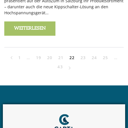
präsentiert auf der AutoZum in Salzburg ihr Produktsortiment
– darunter auch die neue Kippschalter-Lösung an den
Hochspannungsgerät…
WEITERLESEN
1
…
19
20
21
22
23
24
25
…
43