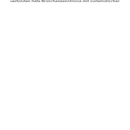
verbinden tiefe Branchenkenntnisse mit systematischer
Medienarbeit über alle Kanäle. Für unsere Kunden heißt das:
Effiziente Kommunikation.
KOMPETENZEN
PUBLIC RELATIONS