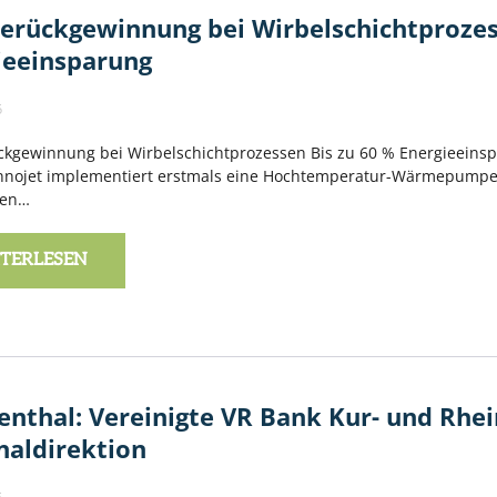
rückgewinnung bei Wirbelschichtprozess
ieeinsparung
5
gewinnung bei Wirbelschichtprozessen Bis zu 60 % Energieeinsp
nojet implementiert erstmals eine Hochtemperatur-Wärmepumpe i
zien…
TERLESEN
enthal: Vereinigte VR Bank Kur- und Rhein
naldirektion