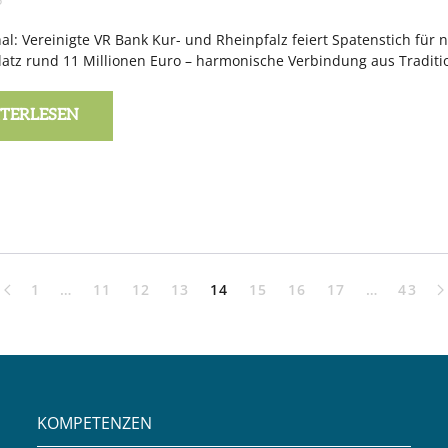
5
al: Vereinigte VR Bank Kur- und Rheinpfalz feiert Spatenstich für
atz rund 11 Millionen Euro – harmonische Verbindung aus Traditio
TERLESEN
1
…
11
12
13
14
15
16
17
…
43
KOMPETENZEN