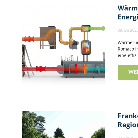
Wärme
Energ
09. Juli 202
Wärmerück
Romaco In
eine effi
WEI
Frank
Regio