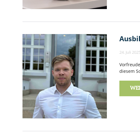
Ausbi
24. Juli 202
Vorfreude
diesem So
WEI