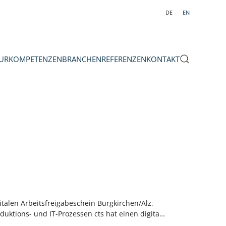
DE
EN
UR
KOMPETENZEN
BRANCHEN
REFERENZEN
KONTAKT
italen Arbeitsfreigabeschein Burgkirchen/Alz,
duktions- und IT-Prozessen cts hat einen digita…