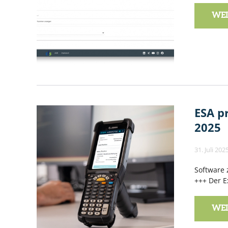
WEI
ESA p
2025
31. Juli 202
Software 
+++ Der E
WEI