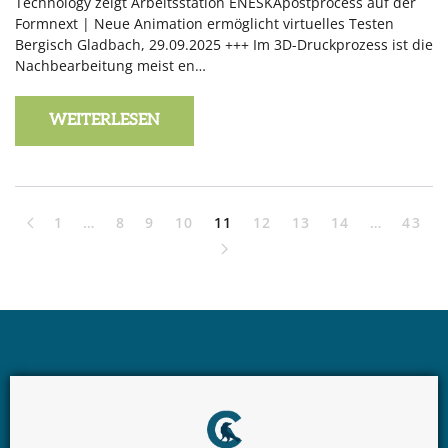
Technology zeigt Arbeitsstation ENESKApostprocess auf der
Formnext | Neue Animation ermöglicht virtuelles Testen
Bergisch Gladbach, 29.09.2025 +++ Im 3D-Druckprozess ist die
Nachbearbeitung meist en…
WEITERLESEN
1
…
8
9
10
11
12
13
14
…
43