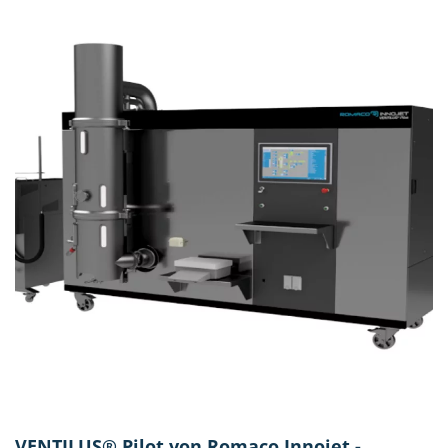
VENTILUS® Pilot von Romaco Innojet -