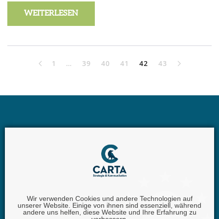
WEITERLESEN
1
…
39
40
41
42
43
Wir verwenden Cookies und andere Technologien auf
unserer Website. Einige von ihnen sind essenziell, während
Carta GmbH |
Iggelheimer Str. 26 | 67346 Speyer |
andere uns helfen, diese Website und Ihre Erfahrung zu