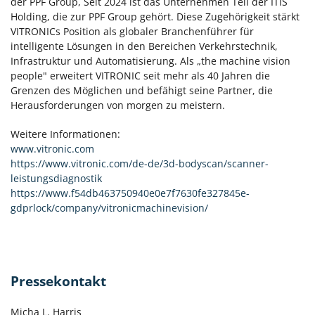
der PPF Group, Seit 2024 ist das Unternehmen Teil der ITIS
Holding, die zur PPF Group gehört. Diese Zugehörigkeit stärkt
VITRONICs Position als globaler Branchenführer für
intelligente Lösungen in den Bereichen Verkehrstechnik,
Infrastruktur und Automatisierung. Als „the machine vision
people" erweitert VITRONIC seit mehr als 40 Jahren die
Grenzen des Möglichen und befähigt seine Partner, die
Herausforderungen von morgen zu meistern.
Weitere Informationen:
www.vitronic.com
https://www.vitronic.com/de-de/3d-bodyscan/scanner-
leistungsdiagnostik
https://www.f54db463750940e0e7f7630fe327845e-
gdprlock/company/vitronicmachinevision/
Pressekontakt
Micha L. Harris