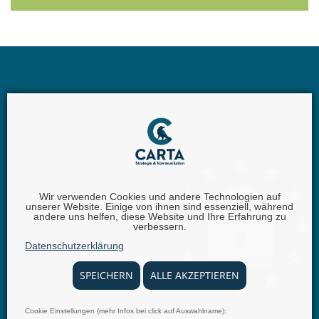
Wir verwenden Cookies und andere Technologien auf
unserer Website. Einige von ihnen sind essenziell, während
Carta GmbH |
Iggelheimer Str. 26 | 67346 Speyer |
andere uns helfen, diese Website und Ihre Erfahrung zu
verbessern.
Telefon:
+49 (0) 62 32 - 100111 - 0 |
E-Mail:
info @
Datenschutzerklärung
carta.eu
SPEICHERN
ALLE AKZEPTIEREN
Cookie Einstellungen (mehr Infos bei click auf Auswahlname):
© 2025 carta.eu
Impressum
Disclaimer
Datenschutz