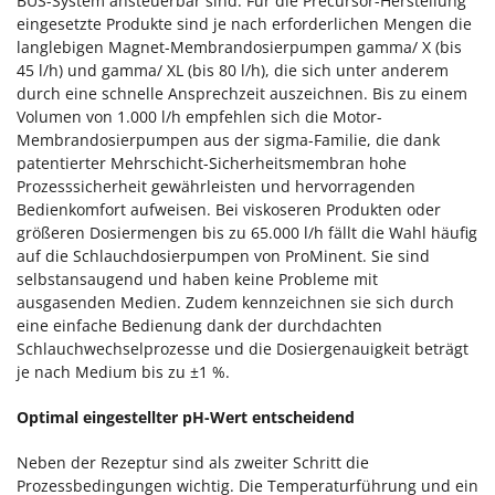
BUS-System ansteuerbar sind. Für die Precursor-Herstellung
eingesetzte Produkte sind je nach erforderlichen Mengen die
langlebigen Magnet-Membrandosierpumpen gamma/ X (bis
45 l/h) und gamma/ XL (bis 80 l/h), die sich unter anderem
durch eine schnelle Ansprechzeit auszeichnen. Bis zu einem
Volumen von 1.000 l/h empfehlen sich die Motor-
Membrandosierpumpen aus der sigma-Familie, die dank
patentierter Mehrschicht-Sicherheitsmembran hohe
Prozesssicherheit gewährleisten und hervorragenden
Bedienkomfort aufweisen. Bei viskoseren Produkten oder
größeren Dosiermengen bis zu 65.000 l/h fällt die Wahl häufig
auf die Schlauchdosierpumpen von ProMinent. Sie sind
selbstansaugend und haben keine Probleme mit
ausgasenden Medien. Zudem kennzeichnen sie sich durch
eine einfache Bedienung dank der durchdachten
Schlauchwechselprozesse und die Dosiergenauigkeit beträgt
je nach Medium bis zu ±1 %.
Optimal eingestellter pH-Wert entscheidend
Neben der Rezeptur sind als zweiter Schritt die
Prozessbedingungen wichtig. Die Temperaturführung und ein