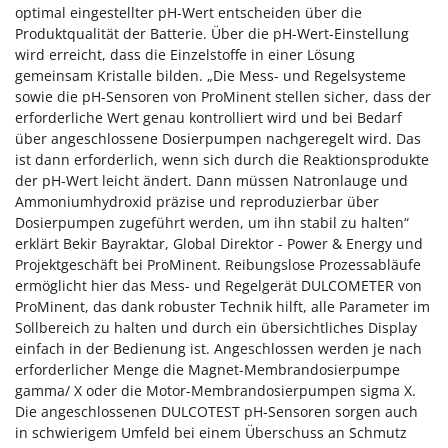
optimal eingestellter pH-Wert entscheiden über die
Produktqualität der Batterie. Über die pH-Wert-Einstellung
wird erreicht, dass die Einzelstoffe in einer Lösung
gemeinsam Kristalle bilden. „Die Mess- und Regelsysteme
sowie die pH-Sensoren von ProMinent stellen sicher, dass der
erforderliche Wert genau kontrolliert wird und bei Bedarf
über angeschlossene Dosierpumpen nachgeregelt wird. Das
ist dann erforderlich, wenn sich durch die Reaktionsprodukte
der pH-Wert leicht ändert. Dann müssen Natronlauge und
Ammoniumhydroxid präzise und reproduzierbar über
Dosierpumpen zugeführt werden, um ihn stabil zu halten“
erklärt Bekir Bayraktar, Global Direktor - Power & Energy und
Projektgeschäft bei ProMinent. Reibungslose Prozessabläufe
ermöglicht hier das Mess- und Regelgerät DULCOMETER von
ProMinent, das dank robuster Technik hilft, alle Parameter im
Sollbereich zu halten und durch ein übersichtliches Display
einfach in der Bedienung ist. Angeschlossen werden je nach
erforderlicher Menge die Magnet-Membrandosierpumpe
gamma/ X oder die Motor-Membrandosierpumpen sigma X.
Die angeschlossenen DULCOTEST pH-Sensoren sorgen auch
in schwierigem Umfeld bei einem Überschuss an Schmutz