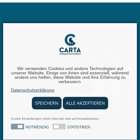
Wir verwenden Cookies und andere Technologien auf
unserer Website. Einige von ihnen sind essenziell, während
Carta GmbH |
Iggelheimer Str. 26 | 67346 Speyer |
andere uns helfen, diese Website und Ihre Erfahrung zu
verbessern.
Telefon:
+49 (0) 62 32 - 100111 - 0 |
E-Mail:
info @
Datenschutzerklärung
carta.eu
SPEICHERN
ALLE AKZEPTIEREN
Cookie Einstellungen (mehr Infos bei click auf Auswahlname):
© 2025 carta.eu
Impressum
Disclaimer
Datenschutz
Allgemeine Geschäftsbedingungen
Nachrichten
NOTWENDIG
STATISTIKEN