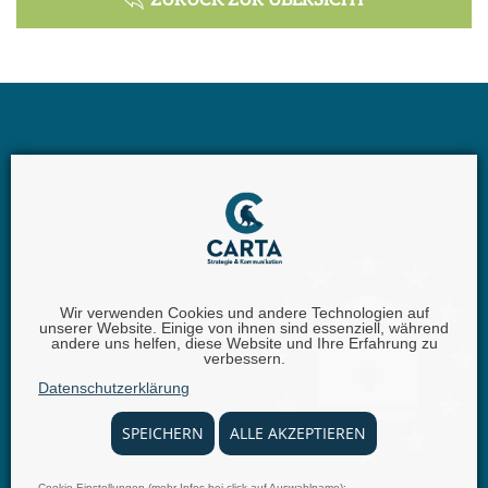
ZURÜCK ZUR ÜBERSICHT
Wir verwenden Cookies und andere Technologien auf
unserer Website. Einige von ihnen sind essenziell, während
Carta GmbH |
Iggelheimer Str. 26 | 67346 Speyer |
andere uns helfen, diese Website und Ihre Erfahrung zu
verbessern.
Telefon:
+49 (0) 62 32 - 100111 - 0 |
E-Mail:
info @
Datenschutzerklärung
carta.eu
SPEICHERN
ALLE AKZEPTIEREN
Cookie Einstellungen (mehr Infos bei click auf Auswahlname):