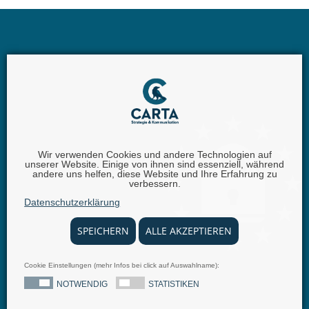
Wir verwenden Cookies und andere Technologien auf
unserer Website. Einige von ihnen sind essenziell, während
Carta GmbH |
Iggelheimer Str. 26 | 67346 Speyer |
andere uns helfen, diese Website und Ihre Erfahrung zu
verbessern.
Telefon:
+49 (0) 62 32 - 100111 - 0 |
E-Mail:
info @
Datenschutzerklärung
carta.eu
SPEICHERN
ALLE AKZEPTIEREN
Cookie Einstellungen (mehr Infos bei click auf Auswahlname):
© 2025 carta.eu
Impressum
Disclaimer
Datenschutz
Allgemeine Geschäftsbedingungen
Nachrichten
NOTWENDIG
STATISTIKEN