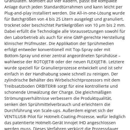
Granulaten. Montiert auf vier Rädern, passt die kompakte
Anlage durch jeden Standardtürrahmen und kann leicht per
Plug-and-play installiert werden. Die All-in-one-Lösung wurde
für Batchgrößen von 4 bis 25 Litern ausgelegt und granuliert,
trocknet oder beschichtet Partikelgrößen von 10 μm bis 2 mm.
Dabei erfüllt die Technologie alle Voraussetzungen sowohl für
den Laborbetrieb als auch für eine GMP-gerechte Herstellung
klinischer Prüfmuster. Die Applikation der Sprühmedien
erfolgt entweder konventionell mit Top-Spray oder mit
Bottom-Spray und einer zentral angeordneten Sprühdüse –
wahlweise der ROTOJET® oder der neuen FLEXIJET®. Letztere
wurde speziell für Granulierprozesse entwickelt und ist sehr
einfach in der Handhabung sowie schnell zu reinigen. Der
zylindrische Behälter des Wirbelschichtprozessors mit dem
Treibsatzboden ORBITER® sorgt für eine kontrollierte und
schonende Umwälzung der Charge. Die gleichmäßigen
Strömungsverhältnisse verbessern die Produktqualität,
senken den Sprühmittelverbrauch und erleichtern die
Durchführung von Scale-ups. Außerdem eignet sich der
VENTILUS® Pilot für Hotmelt-Coating-Prozesse, wofür lediglich
das patentierte Hotmelt-Gerät Innojet IHD angeschlossen
werden muss. Dieses Verfahren verkürzt die Prozessdauer