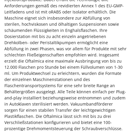
Anforderungen gemäß des revidierten Annex 1 des EU-GMP-
Leitfadens und ist mit oRABS oder Isolator erhältlich. Die
Maschine eignet sich insbesondere zur Abfüllung von
sterilen, hochviskosen und ölhaltigen Suspensionen sowie
schäumenden Flüssigkeiten in Enghalsflaschen. Ihre
Dosierstation mit bis zu acht einzeln angetriebenen
Drehkolben- oder Peristaltikpumpen ermöglicht eine
Abfüllung in zwei Phasen, was vor allem für Produkte mit sehr
schlechten Fließeigenschaften empfohlen wird. Insgesamt
erzielt die Oftalmica eine maximale Ausbringung von bis zu
12.000 Flaschen pro Stunde bei einem Füllvolumen von 1-30
ml. Um Produktwechsel zu erleichtern, wurden die Formate
der einzelnen Maschinenstationen und des
Flaschentransportsystems für eine sehr breite Range an
Behältergrößen ausgelegt. Alle Teile können einfach per Plug-
and-play installiert beziehungsweise entnommen und zudem
in Autoklaven sterilisiert werden. Vakuumbandförderer
sorgen für einen stabilen Transfer der leichtgewichtigen
Plastikflaschen. Die Oftalmica lässt sich mit bis zu drei
Verschließstationen konfigurieren und bietet eine 100-
prozentige Drehmomentsteuerung der Schraubverschlüsse.