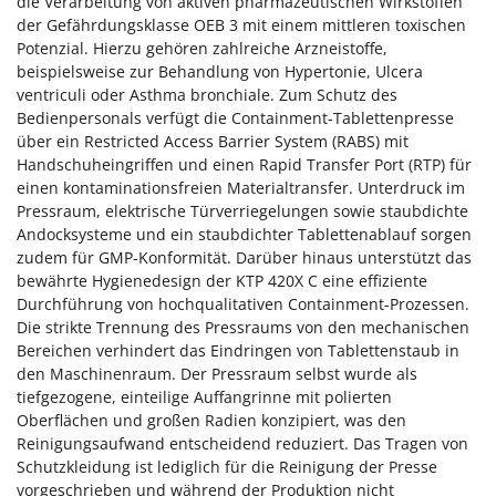
die Verarbeitung von aktiven pharmazeutischen Wirkstoffen
der Gefährdungsklasse OEB 3 mit einem mittleren toxischen
Potenzial. Hierzu gehören zahlreiche Arzneistoffe,
beispielsweise zur Behandlung von Hypertonie, Ulcera
ventriculi oder Asthma bronchiale. Zum Schutz des
Bedienpersonals verfügt die Containment-Tablettenpresse
über ein Restricted Access Barrier System (RABS) mit
Handschuheingriffen und einen Rapid Transfer Port (RTP) für
einen kontaminationsfreien Materialtransfer. Unterdruck im
Pressraum, elektrische Türverriegelungen sowie staubdichte
Andocksysteme und ein staubdichter Tablettenablauf sorgen
zudem für GMP-Konformität. Darüber hinaus unterstützt das
bewährte Hygienedesign der KTP 420X C eine effiziente
Durchführung von hochqualitativen Containment-Prozessen.
Die strikte Trennung des Pressraums von den mechanischen
Bereichen verhindert das Eindringen von Tablettenstaub in
den Maschinenraum. Der Pressraum selbst wurde als
tiefgezogene, einteilige Auffangrinne mit polierten
Oberflächen und großen Radien konzipiert, was den
Reinigungsaufwand entscheidend reduziert. Das Tragen von
Schutzkleidung ist lediglich für die Reinigung der Presse
vorgeschrieben und während der Produktion nicht