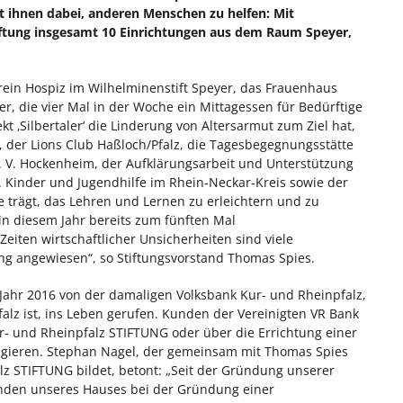
t ihnen dabei, anderen Menschen zu helfen: Mit
iftung insgesamt 10 Einrichtungen aus dem Raum Speyer,
erein Hospiz im Wilhelminenstift Speyer, das Frauenhaus
r, die vier Mal in der Woche ein Mittagessen für Bedürftige
t ‚Silbertaler‘ die Linderung von Altersarmut zum Ziel hat,
t, der Lions Club Haßloch/Pfalz, die Tagesbegegnungsstätte
 e. V. Hockenheim, der Aufklärungsarbeit und Unterstützung
. Kinder und Jugendhilfe im Rhein-Neckar-Kreis sowie der
e trägt, das Lehren und Lernen zu erleichtern und zu
 in diesem Jahr bereits zum fünften Mal
ten wirtschaftlicher Unsicherheiten sind viele
ung angewiesen“, so Stiftungsvorstand Thomas Spies.
Jahr 2016 von der damaligen Volksbank Kur- und Rheinpfalz,
falz ist, ins Leben gerufen. Kunden der Vereinigten VR Bank
r- und Rheinpfalz STIFTUNG oder über die Errichtung einer
ngagieren. Stephan Nagel, der gemeinsam mit Thomas Spies
lz STIFTUNG bildet, betont: „Seit der Gründung unserer
unden unseres Hauses bei der Gründung einer