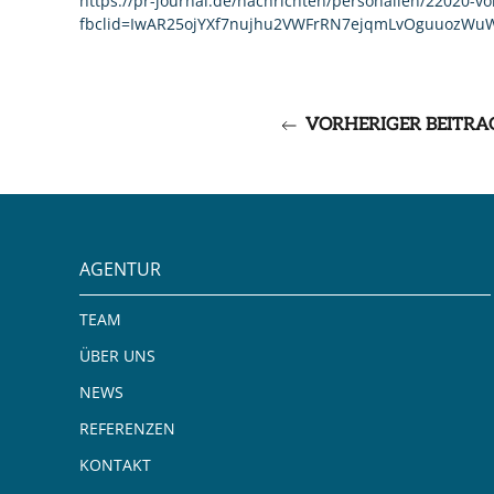
https://pr-journal.de/nachrichten/personalien/22020-vol
fbclid=IwAR25ojYXf7nujhu2VWFrRN7ejqmLvOguuozWuW
VORHERIGER BEITRA
AGENTUR
TEAM
ÜBER UNS
NEWS
REFERENZEN
KONTAKT