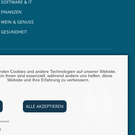
SOFTWARE & IT
FINANZEN
WEIN & GENUSS
GESUNDHEIT
nden Cookies und andere Technologien auf unserer Website.
on ihnen sind essenziell, während andere uns helfen, diese
Website und Ihre Erfahrung zu verbessern.
0 |
E-Mail:
info @ carta.eu
ALLE AKZEPTIEREN
lname):
N
ngen
Nachrichten