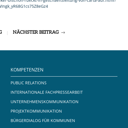
ker-bischoff-rueckt-in-geschaeftsleitung-von-carta-auf.html?
Ingk_yR68G1cs75Z8eGz4
G
NÄCHSTER BEITRAG
|
KOMPETENZEN
PUBLIC RELATIONS
INTERNATIONALE FACHPRESSEARBEIT
UNTERNEHMENSKOMMUNIKATION
PROJEKTKOMMUNIKATION
BÜRGERDIALOG FÜR KOMMUNEN