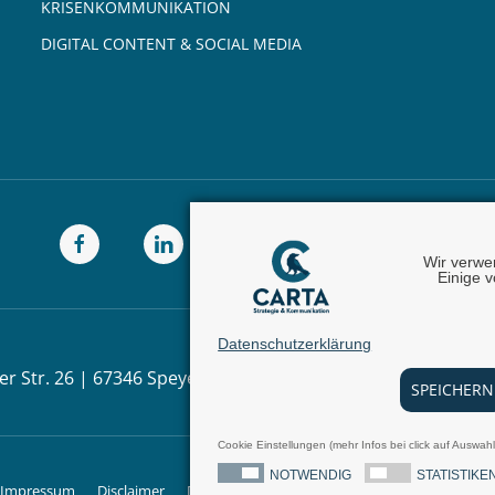
KRISENKOMMUNIKATION
DIGITAL CONTENT & SOCIAL MEDIA
Wir verwe
Einige v
Datenschutzerklärung
er Str. 26 | 67346 Speyer |
Telefon:
+49 (0) 62 32 - 100111 - 
SPEICHERN
Cookie Einstellungen (mehr Infos bei click auf Auswah
NOTWENDIG
STATISTIKE
Impressum
Disclaimer
Datenschutz
Allgemeine Geschäftsbedingu