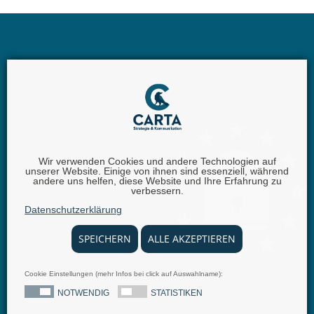
Wir verwenden Cookies und andere Technologien auf
unserer Website. Einige von ihnen sind essenziell, während
Carta GmbH |
Iggelheimer Str. 26 | 67346 Speyer |
andere uns helfen, diese Website und Ihre Erfahrung zu
verbessern.
Telefon:
+49 (0) 62 32 - 100111 - 0 |
E-Mail:
info @
Datenschutzerklärung
carta.eu
SPEICHERN
ALLE AKZEPTIEREN
Cookie Einstellungen (mehr Infos bei click auf Auswahlname):
© 2025 carta.eu
Impressum
Disclaimer
Datenschutz
Allgemeine Geschäftsbedingungen
Nachrichten
NOTWENDIG
STATISTIKEN