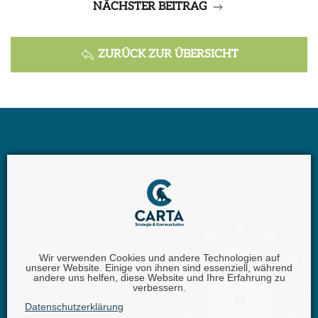
NÄCHSTER BEITRAG
ZURÜCK ZUR ÜBERSICHT
Wir verwenden Cookies und andere Technologien auf
unserer Website. Einige von ihnen sind essenziell, während
Carta GmbH |
Iggelheimer Str. 26 | 67346 Speyer |
andere uns helfen, diese Website und Ihre Erfahrung zu
verbessern.
Telefon:
+49 (0) 62 32 - 100111 - 0 |
E-Mail:
info @
Datenschutzerklärung
carta.eu