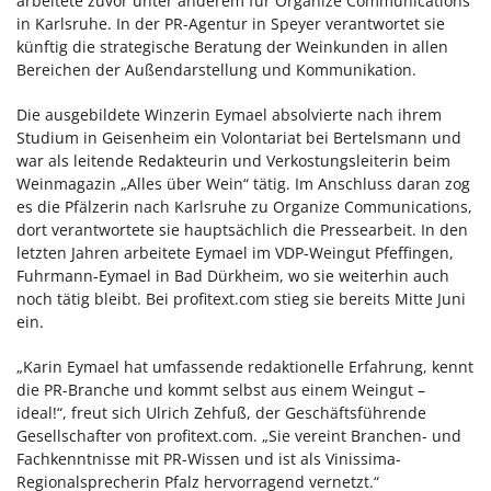
arbeitete zuvor unter anderem für Organize Communications
in Karlsruhe. In der PR-Agentur in Speyer verantwortet sie
künftig die strategische Beratung der Weinkunden in allen
Bereichen der Außendarstellung und Kommunikation.
Die ausgebildete Winzerin Eymael absolvierte nach ihrem
Studium in Geisenheim ein Volontariat bei Bertelsmann und
war als leitende Redakteurin und Verkostungsleiterin beim
Weinmagazin „Alles über Wein“ tätig. Im Anschluss daran zog
es die Pfälzerin nach Karlsruhe zu Organize Communications,
dort verantwortete sie hauptsächlich die Pressearbeit. In den
letzten Jahren arbeitete Eymael im VDP-Weingut Pfeffingen,
Fuhrmann-Eymael in Bad Dürkheim, wo sie weiterhin auch
noch tätig bleibt. Bei profitext.com stieg sie bereits Mitte Juni
ein.
„Karin Eymael hat umfassende redaktionelle Erfahrung, kennt
die PR-Branche und kommt selbst aus einem Weingut –
ideal!“, freut sich Ulrich Zehfuß, der Geschäftsführende
Gesellschafter von profitext.com. „Sie vereint Branchen- und
Fachkenntnisse mit PR-Wissen und ist als Vinissima-
Regionalsprecherin Pfalz hervorragend vernetzt.“