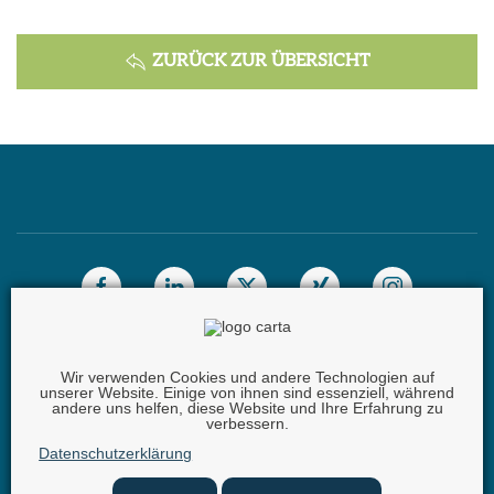
ZURÜCK ZUR ÜBERSICHT
Wir verwenden Cookies und andere Technologien auf
unserer Website. Einige von ihnen sind essenziell, während
Carta GmbH |
Iggelheimer Str. 26 | 67346 Speyer |
andere uns helfen, diese Website und Ihre Erfahrung zu
verbessern.
Telefon:
+49 (0) 62 32 - 100111 - 0 |
E-Mail:
info @
Datenschutzerklärung
carta.eu