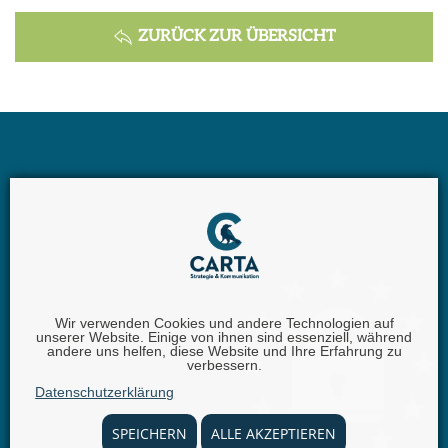
ZURÜCK ZUR ÜBERSICHT
Wir verwenden Cookies und andere Technologien auf
unserer Website. Einige von ihnen sind essenziell, während
Carta GmbH |
Iggelheimer Str. 26 | 67346 Speyer |
andere uns helfen, diese Website und Ihre Erfahrung zu
verbessern.
Telefon:
+49 (0) 62 32 - 100111 - 0 |
E-Mail:
info @
Datenschutzerklärung
carta.eu
SPEICHERN
ALLE AKZEPTIEREN