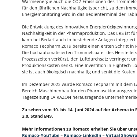
Wärmeenergie auch die CO2-Emissionen des Trommelcoat
für den jährlichen Nachhaltigkeitsbericht, zu dem imm
Energiemonitoring wird in das Bedienterminal der Tablett
Die Entwicklung des innovativen Energierückgewinnung
Nachhaltigkeit in der Pharmaproduktion. Das ERS ist 
kann bei Bedarf auch in bestehende Anlagen integriert
Romaco Tecpharm 2019 bereits einen ersten Schritt in
Die hochautomatisierten Trommelcoater des Herstellers
Prozesszeiten verkürzt, den Luftdurchsatz verringert u
Produktionskosten senkt. Eine Investition in Hightech-
sie ist auch ökologisch nachhaltig und senkt die Koste
Im Dezember 2023 wurde Romaco Tecpharm mit dem LA 
Bereich Maschinenbau für den Pharmasektor ausgezeich
Tageszeitung LA RAZÓN herausragende unternehmerisch
Zu sehen vom 10. bis 14. Juni 2024 auf der Achema in 
3.0, Stand B49.
Mehr Informationen zu Romaco erhalten Sie über uns
Romaco-YouTube
–
Romaco-LinkedIn
–
Virtual Show