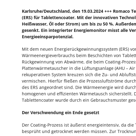
Karlsruhe/Deutschland, den 19.03.2024 +++ Romaco 
(ERS) für Tablettencoater. Mit der innovativen Techn
Heißwasser, Öl oder Strom) um bis zu 50 %. Außerdem
gesenkt. Ein integrierter Energiemonitor misst alle Ve
Energieeinsparpotenzial.
Mit dem neuen Energierückgewinnungssystem (ERS) von
Wärmeenergieverbrauchs beim Beschichten von Tablette
Rückgewinnung von Abwärme, die beim Coating-Prozess 
Plattenwärmetauscher in die Lüftungsanlage (AHU – Air 
rekuperativen System kreuzen sich die Zu- und Ablufts
vermischen. Hierfür fließen die Prozessluftströme durc
des ERS angeordnet sind. Die Wärmeenergie wird durch 
homogenen und effizienten Wärmetausch sicherstellt. 
Tablettencoater wurde durch ein Gebrauchsmuster ges
Der Verschwendung ein Ende gesetzt
Der Coating-Prozess ist äußerst energieintensiv, da die 
besprüht und getrocknet werden müssen. Zur Trocknung 