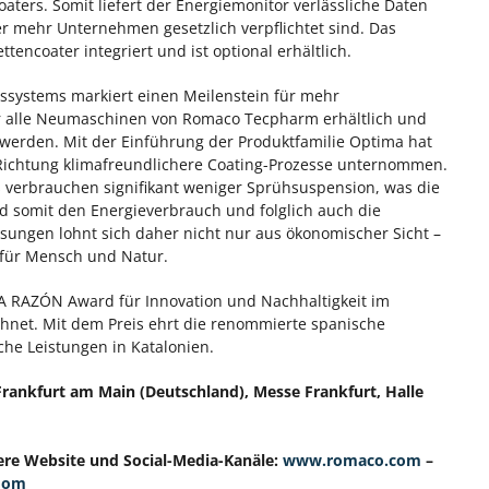
ers. Somit liefert der Energiemonitor verlässliche Daten
er mehr Unternehmen gesetzlich verpflichtet sind. Das
encoater integriert und ist optional erhältlich.
ssystems markiert einen Meilenstein für mehr
für alle Neumaschinen von Romaco Tecpharm erhältlich und
 werden. Mit der Einführung der Produktfamilie Optima hat
 Richtung klimafreundlichere Coating-Prozesse unternommen.
 verbrauchen signifikant weniger Sprühsuspension, was die
nd somit den Energieverbrauch und folglich auch die
Lösungen lohnt sich daher nicht nur aus ökonomischer Sicht –
n für Mensch und Natur.
RAZÓN Award für Innovation und Nachhaltigkeit im
net. Mit dem Preis ehrt die renommierte spanische
e Leistungen in Katalonien.
Frankfurt am Main (Deutschland), Messe Frankfurt, Halle
ere Website und Social-Media-Kanäle:
www.romaco.com
–
room