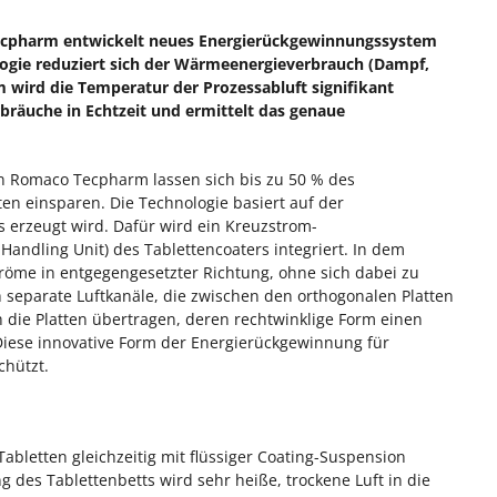
Tecpharm entwickelt neues Energierückgewinnungssystem
ologie reduziert sich der Wärmeenergieverbrauch (Dampf,
 wird die Temperatur der Prozessabluft signifikant
rbräuche in Echtzeit und ermittelt das genaue
 Romaco Tecpharm lassen sich bis zu 50 % des
n einsparen. Die Technologie basiert auf der
erzeugt wird. Dafür wird ein Kreuzstrom-
Handling Unit) des Tablettencoaters integriert. In dem
tröme in entgegengesetzter Richtung, ohne sich dabei zu
h separate Luftkanäle, die zwischen den orthogonalen Platten
die Platten übertragen, deren rechtwinklige Form einen
Diese innovative Form der Energierückgewinnung für
chützt.
Tabletten gleichzeitig mit flüssiger Coating-Suspension
des Tablettenbetts wird sehr heiße, trockene Luft in die