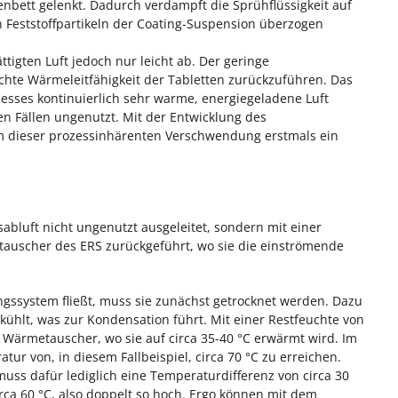
nbett gelenkt. Dadurch verdampft die Sprühflüssigkeit auf
n Feststoffpartikeln der Coating-Suspension überzogen
tigten Luft jedoch nur leicht ab. Der geringe
chte Wärmeleitfähigkeit der Tabletten zurückzuführen. Das
esses kontinuierlich sehr warme, energiegeladene Luft
en Fällen ungenutzt. Mit der Entwicklung des
 dieser prozessinhärenten Verschwendung erstmals ein
sabluft nicht ungenutzt ausgeleitet, sondern mit einer
tauscher des ERS zurückgeführt, wo sie die einströmende
ngssystem fließt, muss sie zunächst getrocknet werden. Dazu
kühlt, was zur Kondensation führt. Mit einer Restfeuchte von
 Wärmetauscher, wo sie auf circa 35-40 °C erwärmt wird. Im
tur von, in diesem Fallbeispiel, circa 70 °C zu erreichen.
ss dafür lediglich eine Temperaturdifferenz von circa 30
ca 60 °C, also doppelt so hoch. Ergo können mit dem