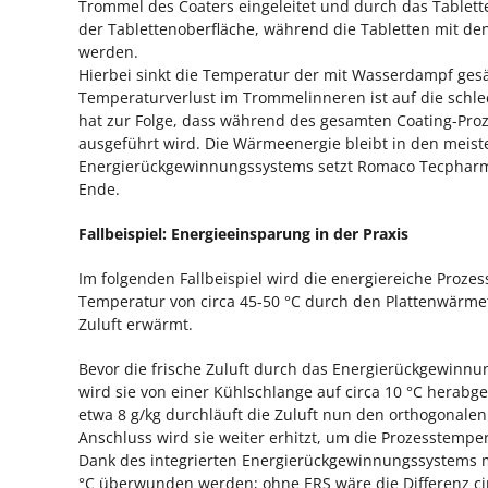
Trommel des Coaters eingeleitet und durch das Tablette
der Tablettenoberfläche, während die Tabletten mit de
werden.
Hierbei sinkt die Temperatur der mit Wasserdampf gesät
Temperaturverlust im Trommelinneren ist auf die schle
hat zur Folge, dass während des gesamten Coating-Proz
ausgeführt wird. Die Wärmeenergie bleibt in den meist
Energierückgewinnungssystems setzt Romaco Tecpharm
Ende.
Fallbeispiel: Energieeinsparung in der Praxis
Im folgenden Fallbeispiel wird die energiereiche Prozes
Temperatur von circa 45-50 °C durch den Plattenwärme
Zuluft erwärmt.
Bevor die frische Zuluft durch das Energierückgewinnu
wird sie von einer Kühlschlange auf circa 10 °C herabge
etwa 8 g/kg durchläuft die Zuluft nun den orthogonalen
Anschluss wird sie weiter erhitzt, um die Prozesstempera
Dank des integrierten Energierückgewinnungssystems mu
°C überwunden werden; ohne ERS wäre die Differenz cir