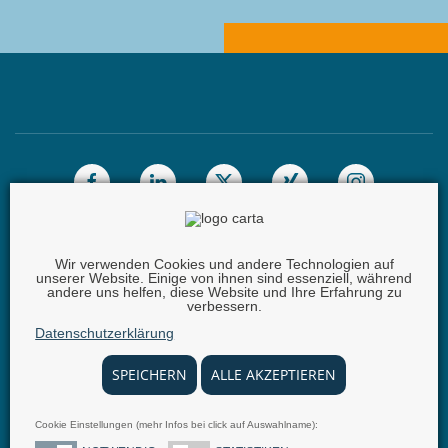
Wir verwenden Cookies und andere Technologien auf
unserer Website. Einige von ihnen sind essenziell, während
Carta GmbH |
Iggelheimer Str. 26 | 67346 Speyer |
andere uns helfen, diese Website und Ihre Erfahrung zu
verbessern.
Telefon:
+49 (0) 62 32 - 100111 - 0 |
E-Mail:
info @
Datenschutzerklärung
carta.eu
SPEICHERN
ALLE AKZEPTIEREN
Cookie Einstellungen (mehr Infos bei click auf Auswahlname):
© 2025 carta.eu
Impressum
Disclaimer
Datenschutz