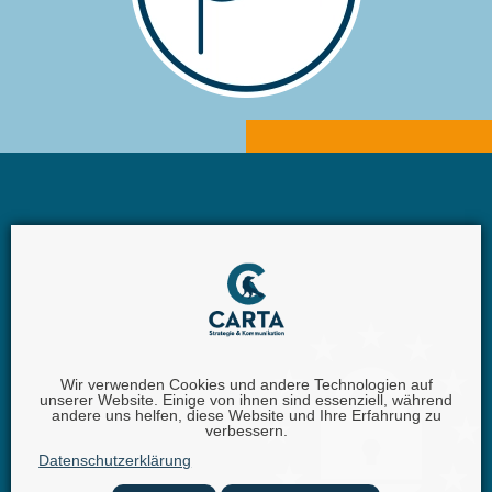
Wir verwenden Cookies und andere Technologien auf
unserer Website. Einige von ihnen sind essenziell, während
Carta GmbH |
Iggelheimer Str. 26 | 67346 Speyer |
andere uns helfen, diese Website und Ihre Erfahrung zu
verbessern.
Telefon:
+49 (0) 62 32 - 100111 - 0 |
E-Mail:
info @
Datenschutzerklärung
carta.eu