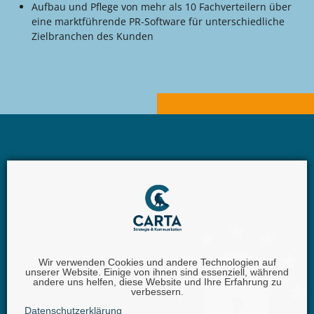
Aufbau und Pflege von mehr als 10 Fachverteilern über
eine marktführende PR-Software für unterschiedliche
Zielbranchen des Kunden
Wir verwenden Cookies und andere Technologien auf
unserer Website. Einige von ihnen sind essenziell, während
Carta GmbH |
Iggelheimer Str. 26 | 67346 Speyer |
andere uns helfen, diese Website und Ihre Erfahrung zu
verbessern.
Telefon:
+49 (0) 62 32 - 100111 - 0 |
E-Mail:
info @
Datenschutzerklärung