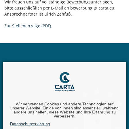
Wir freuen uns auf vollständige Bewerbungsunterlagen,
bitte ausschließlich per E-Mail an bewerbung @ carta.eu.
Ansprechpartner ist Ulrich Zehfuß.
Zur Stellenanzeige (PDF)
Wir verwenden Cookies und andere Technologien auf
unserer Website. Einige von ihnen sind essenziell, während
Carta GmbH |
Iggelheimer Str. 26 | 67346 Speyer |
andere uns helfen, diese Website und Ihre Erfahrung zu
verbessern.
Telefon:
+49 (0) 62 32 - 100111 - 0 |
E-Mail:
info @
Datenschutzerklärung
carta.eu