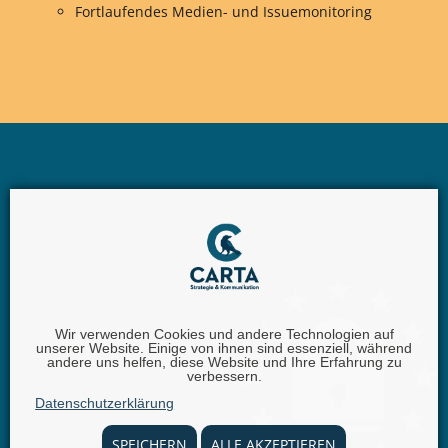
Fortlaufendes Medien- und Issuemonitoring
Wir verwenden Cookies und andere Technologien auf
unserer Website. Einige von ihnen sind essenziell, während
Carta GmbH |
Iggelheimer Str. 26 | 67346 Speyer |
andere uns helfen, diese Website und Ihre Erfahrung zu
verbessern.
Telefon:
+49 (0) 62 32 - 100111 - 0 |
E-Mail:
info @
Datenschutzerklärung
carta.eu
SPEICHERN
ALLE AKZEPTIEREN